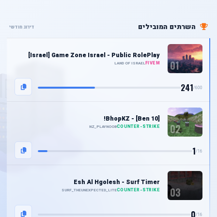
השרתים המובילים
דירוג חודשי
[Israel] Game Zone Israel - Public RolePlay
01
FIVEM
LAND OF ISRAEL
241
/
600
!BhopKZ - [Ben 10]
02
COUNTER-STRIKE
NZ_PLAYNOOB
1
/
16
Esh Al Hgolesh - Surf Timer
03
COUNTER-STRIKE
SURF_THEUNEXPECTED_LITE
0
/
16