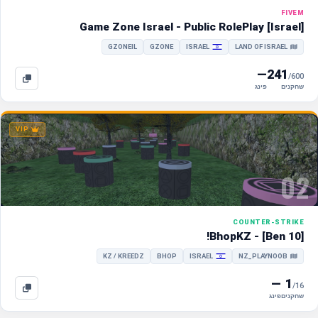
FIVEM
[Israel] Game Zone Israel - Public RolePlay
GZONEIL
GZONE
ISRAEL
LAND OF ISRAEL
—
241
/600
שחקנים
פינג
VIP
02
COUNTER-STRIKE
!BhopKZ - [Ben 10]
KZ / KREEDZ
BHOP
ISRAEL
NZ_PLAYNOOB
—
1
/16
שחקנים
פינג